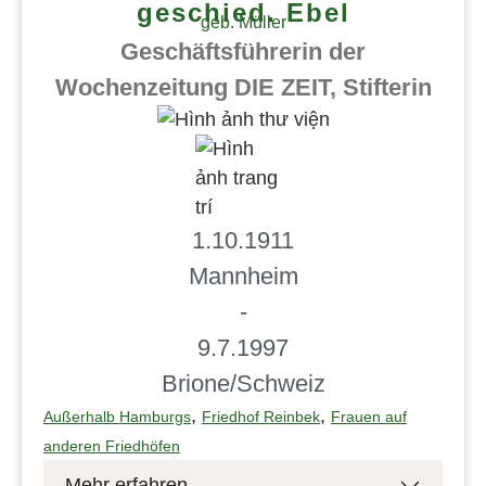
geschied. Ebel
geb. Müller
Geschäftsführerin der
Wochenzeitung DIE ZEIT, Stifterin
1.10.1911
Mannheim
-
9.7.1997
Brione/Schweiz
,
,
Außerhalb Hamburgs
Friedhof Reinbek
Frauen auf
anderen Friedhöfen
Mehr erfahren