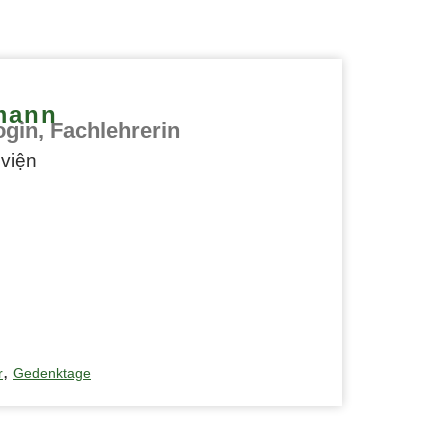
mann
ogin, Fachlehrerin
,
r
Gedenktage