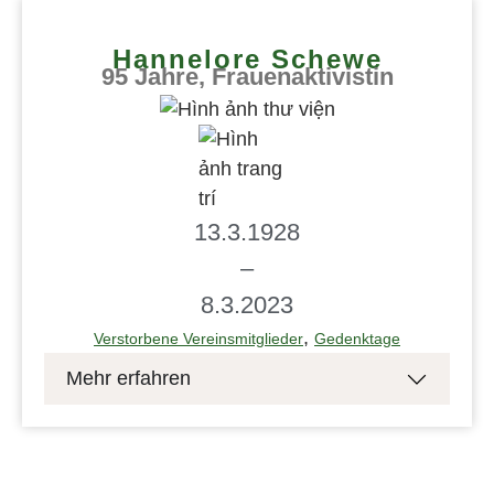
Hannelore Schewe
95 Jahre, Frauenaktivistin
13.3.1928
–
8.3.2023
,
Verstorbene Vereinsmitglieder
Gedenktage
Mehr erfahren
Hannelore Schewe schrieb dem Verein
Garten der Frauen, als sie diesem 2002
beitrat: Hamburg liebe ich schon lange. Als