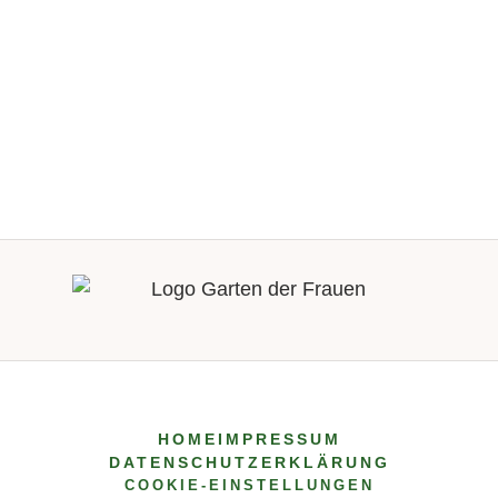
ich das Blatt über den "Garten der Frauen"
erhielt, war es für mich wie eine 2. Heimkehr
zu den Frauen, mein Herz klopfte .... da will
ich begraben sein, wusste ich sofort. Mit Tod
und Sterben beschäftige ich mich schon
länger und auch damit, möglichst bis zum
Ende unabhängig zu sein und zu bleiben.
Meine 1. Heimkehr war die in die
Frauenbewegung. Später, als der Kölner
Frauengeschichtsverein gegründet wurde,
habe ich zehn Jahre Stadtführungen für
Frauen gemacht, was mir große Freude und
viel Spaß gebracht hat. Ich lebe allein. Meine
Tochter wohnt auch in Köln, eine Enkeltochter
hier, die beiden anderen in und um Hamburg.
HOME
IMPRESSUM
DATENSCHUTZERKLÄRUNG
Mein Sohn lebt mit seiner Familie auf
COOKIE-EINSTELLUNGEN
Fehmarn. Wichtig ist mir, dass ich viele