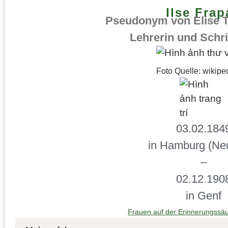
Ilse Frap
Pseudonym von Elise T
Lehrerin und Schrif
Foto Quelle: wikipe
03.02.184
in Hamburg (Neu
–
02.12.190
in Genf
Frauen auf der Erinnerungssäu