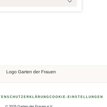
, der ist an der Brutalität seiner Zeit
war Frapan um 1900 einem
ichtungsweisende Kämpferin für
ng, als Gründerin der "Zürcher
hen Kultur", Tolstojanerin,
schen Unabhängigkeitsbewegung. Frapan
 in der multikulturellen Hamburger
r sie an der von den freisinnigen Frauen
tig - einer Mädchenschule in der
röbelpädagogik mit dem Ziel "freie,
ich durch soziale und religiöse
chulleiterin war Anna Wohlwill (siehe
nkstein). Hier lernte Frapan auch ihre
ls Russland, heute Litauen)
TENSCHUTZERKLÄRUNG
COOKIE-EINSTELLUNGEN
Emma Mandelbaum (1855-1908).
 Milieu Frapans Denken, Handeln und
© 2025 Garten der Frauen e.V.