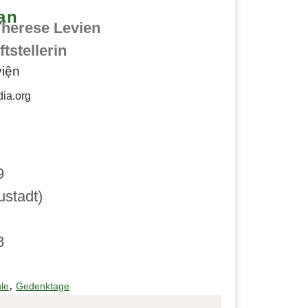
an
herese Levien
tstellerin
dia.org
9
stadt)
8
,
le
Gedenktage