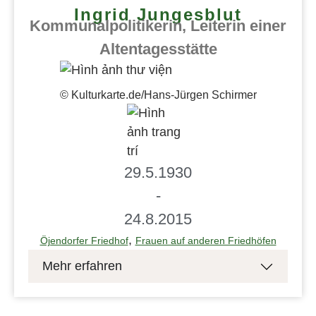
Ingrid Jungesblut
Kommunalpolitikerin, Leiterin einer
Altentagesstätte
© Kulturkarte.de/Hans-Jürgen Schirmer
29.5.1930
-
24.8.2015
,
Öjendorfer Friedhof
Frauen auf anderen Friedhöfen
Mehr erfahren
Ingrid-Jungesblut-Weg, benannt 2025 in
Hamburg-Horn Bestattet auf dem Friedhof