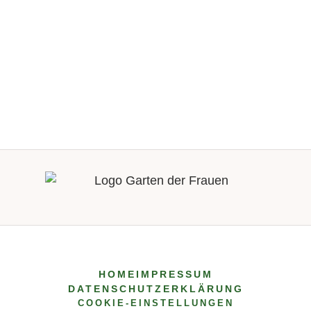
Öjendorf, Urnenwand, Grabstelle 06-13-10 Im
Amtlichen Anzeiger heißt es über Ingrid
Jungesblut: „Sie ist 1950 in die SPD
eingetreten und war von 1974 bis 1989 als
Abgeordnete in der Bezirksversammlung
Hamburg-Mitte tätig.“ 1) Da
Bezirksversammlungen keine Parlamente
sind, sondern Verwaltungsausschüsse, sind
deren Mitglieder auch keine Abgeordneten:
sie sind Bezirksversammlungsmitglieder.
Weiter heißt es im Amtlichen Anzeiger:
„Zweitweise war sie zudem Vorsitzende im
Ortsausschuss Billstedt/Horn und in der
Bezirksversammlung. Sie hat sich besonders
HOME
IMPRESSUM
um die Anliegen älterer Anwohnender
DATENSCHUTZERKLÄRUNG
gekümmert und mitbewirkt, dass das alte
COOKIE-EINSTELLUNGEN