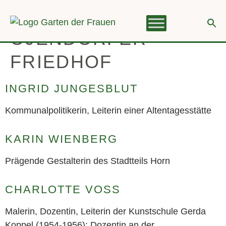
KATEGORIE:
springen
ÖJENDORFER
FRIEDHOF
INGRID JUNGESBLUT
Kommunalpolitikerin, Leiterin einer Altentagesstätte
KARIN WIENBERG
Prägende Gestalterin des Stadtteils Horn
CHARLOTTE VOSS
Malerin, Dozentin, Leiterin der Kunstschule Gerda
Koppel (1954-1956); Dozentin an der