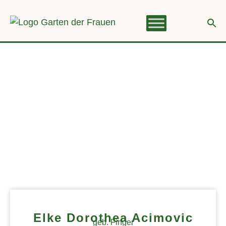
Elke Dorothea Acimovic
geb. Finger