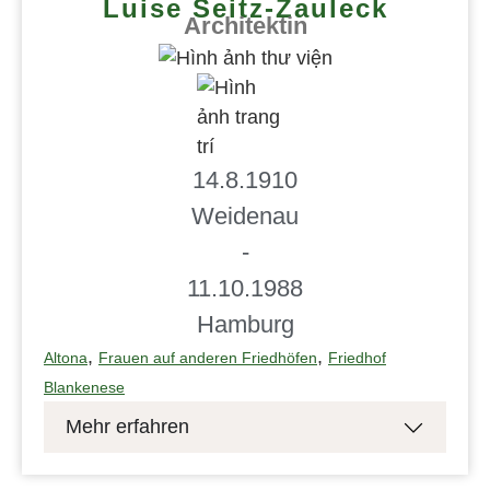
Luise Seitz-Zauleck
Architektin
14.8.1910
Weidenau
-
11.10.1988
Hamburg
,
,
Altona
Frauen auf anderen Friedhöfen
Friedhof
Blankenese
Mehr erfahren
Grablage: C 118 Luise Zauleck war die